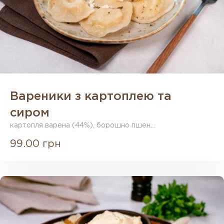
Вареники з картоплею та
сиром
картопля варена (44%), борошно пшен...
99.00 грн