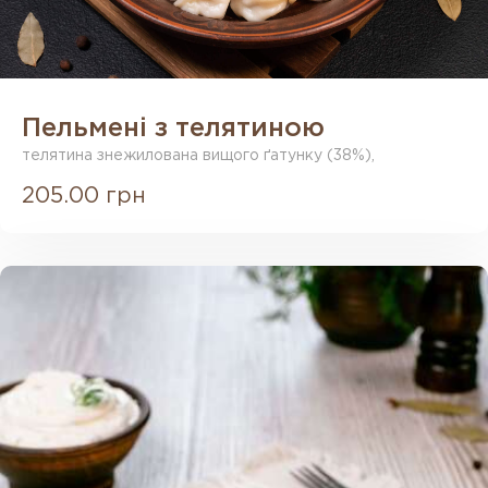
Пельмені з телятиною
телятина знежилована вищого ґатунку (38%),
205.00 грн