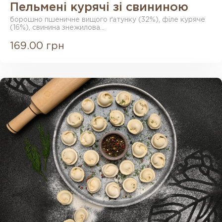
Пельмені курячі зі свининою
борошно пшеничне вищого ґатунку (32%), філе куряче
(16%), свинина знежилова...
169.00 грн