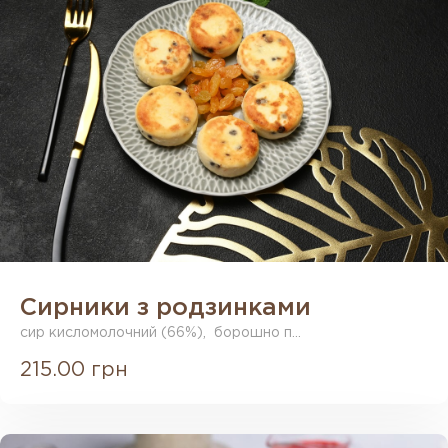
Сирники з родзинками
сир кисломолочний (66%), борошно п...
215.00 грн