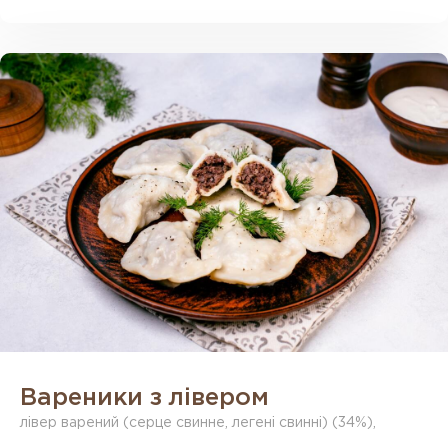
Вареники з лівером
лівер варений (серце свинне, легені свинні) (34%),