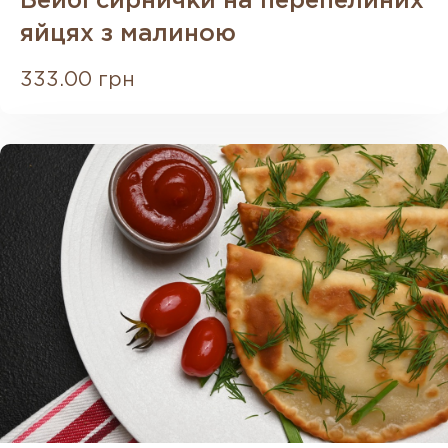
Бейбі сирнички на перепелиних
яйцях з малиною
333.00 грн
Придбати гарячу піцу
+38 (066) 391 68 21