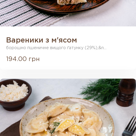
Вареники з м'ясом
борошно пшеничне вищого ґатунку (29%),&n...
194.00 грн