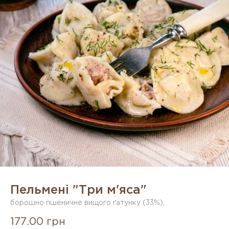
Пельмені "Три м'яса"
борошно пшеничне вищого ґатунку (33%),
177.00 грн