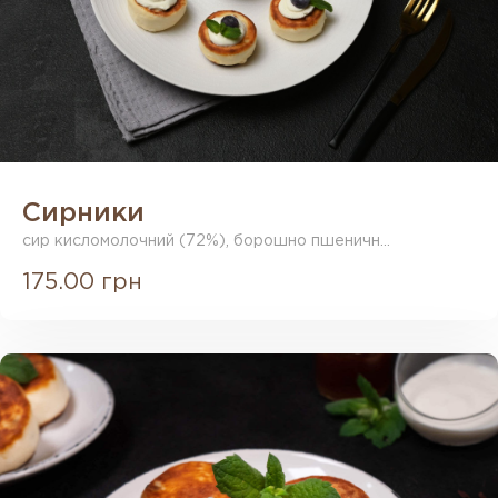
Сирники
сир кисломолочний (72%), борошно пшеничн...
175.00 грн