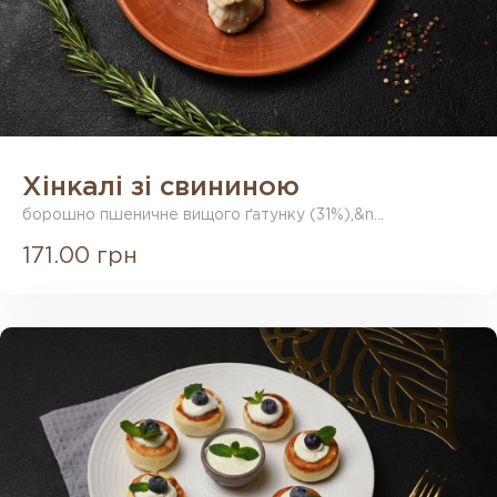
Хінкалі зі свининою
борошно пшеничне вищого ґатунку (31%),&n...
171.00 грн