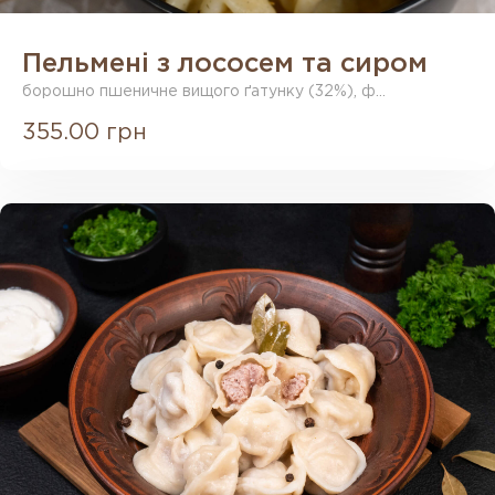
Пельмені з лососем та сиром
борошно пшеничне вищого ґатунку (32%), ф...
355.00 грн