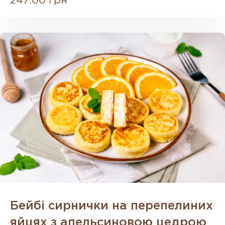
247.00 грн
Бейбі сирнички на перепелиних
яйцях з апельсиновою цедрою