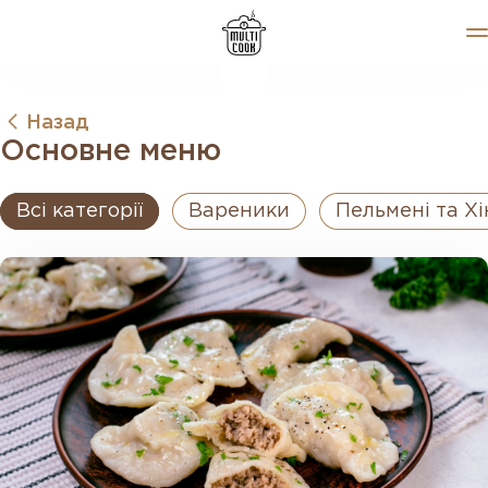
Назад
Меню
Основне меню
Блог
Співпраця
Вакансії
Всі категорії
Вареники
Пельмені та Хі
Контакти