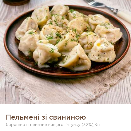
Пельмені зі свининою
борошно пшеничне вищого ґатунку (32%),&n...